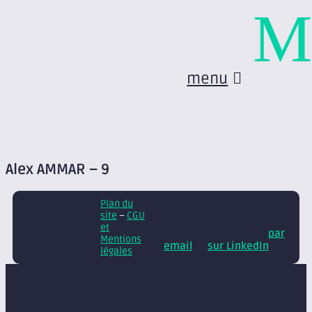
M
menu
Alex AMMAR – 9
Plan du
© Axite – tous droits
site
–
CGU
réservés
Retrouvez
et
nos conseils et actus
par
Mentions
email
et
sur LinkedIn
légales