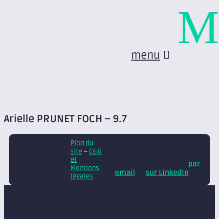
M
menu
Arielle PRUNET FOCH – 9.7
Plan du
© Axite – tous droits
site
–
CGU
réservés
Retrouvez
et
nos conseils et actus
par
Mentions
email
et
sur LinkedIn
légales