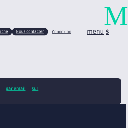
M
menu
arché
Nous contacter
Connexion
tus
par email
et
sur