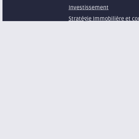
Investissement
Stratégie Immobilière et co
Estimation et expertise de 
Études en immobilier d’ent
Gestion immobilière
Syndic de copropriété
Aménagement d’espaces pr
Équipement de bureaux et 
À propos
Le groupe Axite