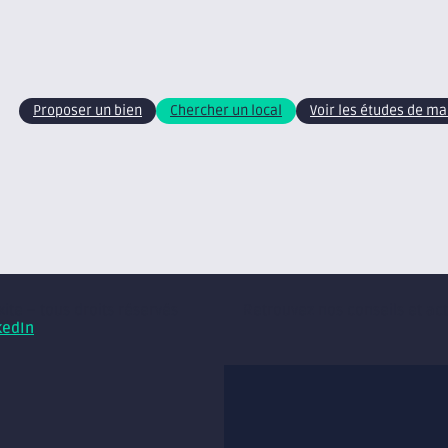
Proposer un bien
Chercher un local
Voir les études de m
xite – tous droits réservés
Retrouvez nos conseils et ac
kedIn