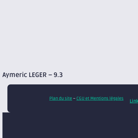
Aymeric LEGER – 9.3
© A
Plan du site
–
CGU et Mentions légales
Lin