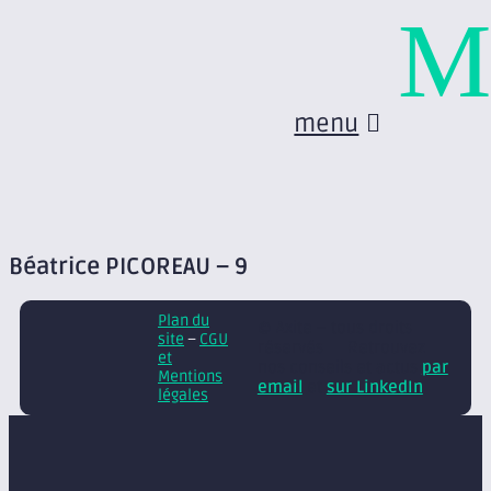
M
menu
Béatrice PICOREAU – 9
Plan du
© Axite – tous droits
site
–
CGU
réservés
Retrouvez
et
nos conseils et actus
par
Mentions
email
et
sur LinkedIn
légales