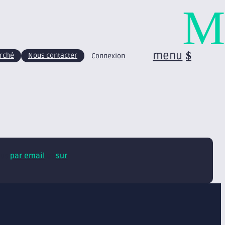
M
menu
arché
Nous contacter
Connexion
tus
par email
et
sur