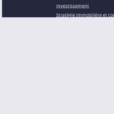
Investissement
Stratégie Immobilière et co
Estimation et expertise de 
Études en immobilier d’ent
Gestion immobilière
Syndic de copropriété
Aménagement d’espaces pr
Équipement de bureaux et 
À propos
Le groupe Axite