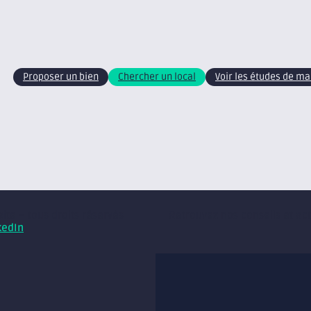
Proposer un bien
Chercher un local
Voir les études de m
xite – tous droits réservés
Retrouvez nos conseils et ac
kedIn