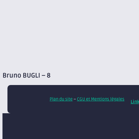
Bruno BUGLI – 8
© A
Plan du site
–
CGU et Mentions légales
Lin