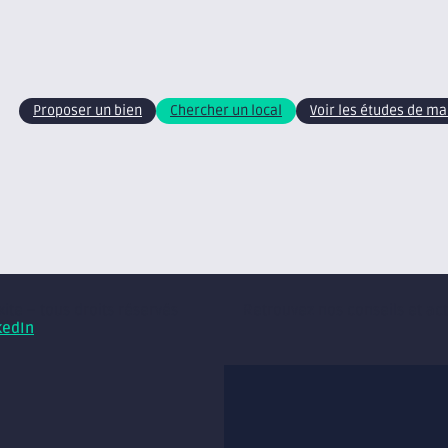
Proposer un bien
Chercher un local
Voir les études de m
xite – tous droits réservés
Retrouvez nos conseils et ac
kedIn