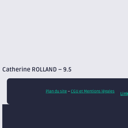
Catherine ROLLAND – 9.5
© A
Plan du site
–
CGU et Mentions légales
Lin