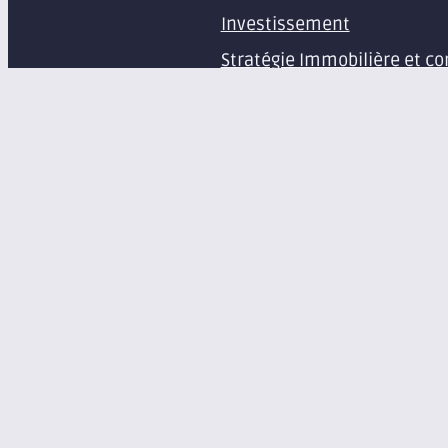
Investissement
Stratégie Immobilière et co
Estimation et expertise de 
Études en immobilier d’ent
Gestion immobilière
Syndic de copropriété
Aménagement d’espaces pr
Équipement de bureaux et 
À propos
Le groupe Axite