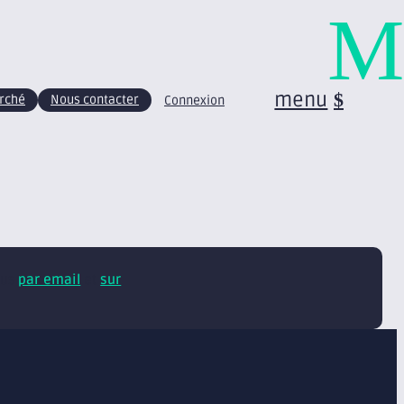
M
menu
arché
Nous contacter
Connexion
tus
par email
et
sur