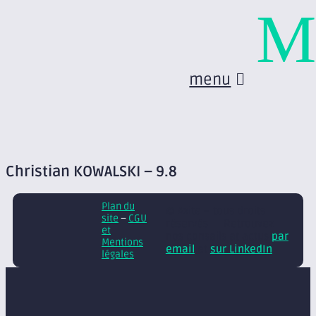
M
menu
Christian KOWALSKI – 9.8
Plan du
© Axite – tous droits
site
–
CGU
réservés
Retrouvez
et
nos conseils et actus
par
Mentions
email
et
sur LinkedIn
légales