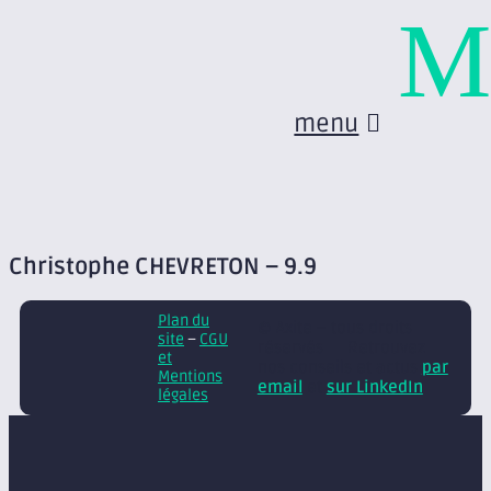
M
menu
Christophe CHEVRETON – 9.9
Plan du
© Axite – tous droits
site
–
CGU
réservés
Retrouvez
et
nos conseils et actus
par
Mentions
email
et
sur LinkedIn
légales