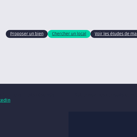
Proposer un bien
Chercher un local
Voir les études de m
xite – tous droits réservés
Retrouvez nos conseils et ac
kedIn