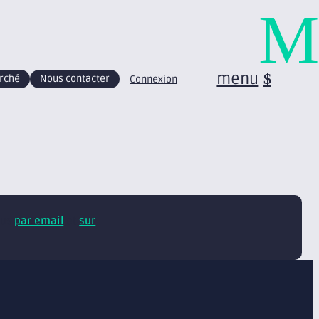
M
menu
arché
Nous contacter
Connexion
tus
par email
et
sur