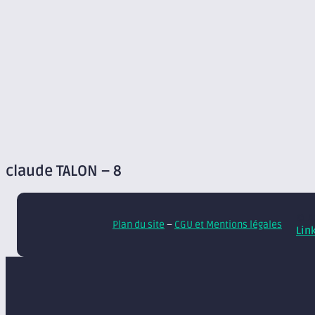
claude TALON – 8
© A
Plan du site
–
CGU et Mentions légales
Lin