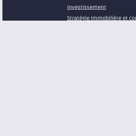
Investissement
Stratégie Immobilière et co
Estimation et expertise de 
Études en immobilier d’ent
Gestion immobilière
Syndic de copropriété
Aménagement d’espaces pr
Équipement de bureaux et 
À propos
Le groupe Axite