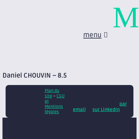
M
menu
Daniel CHOUVIN – 8.5
Plan du
© Axite – tous droits
site
–
CGU
réservés
Retrouvez
et
nos conseils et actus
par
Mentions
email
et
sur LinkedIn
légales