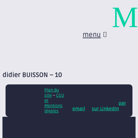
M
menu
didier BUISSON – 10
Plan du
© Axite – tous droits
site
–
CGU
réservés
Retrouvez
et
nos conseils et actus
par
Mentions
email
et
sur LinkedIn
légales