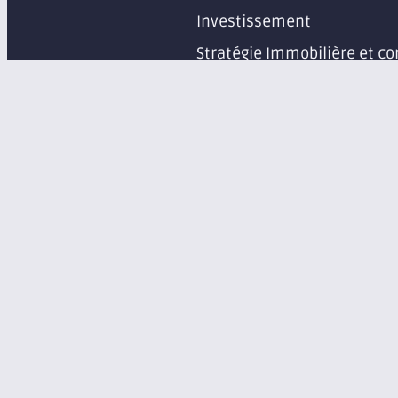
Investissement
Stratégie Immobilière et co
Estimation et expertise de 
Études en immobilier d’ent
Gestion immobilière
Syndic de copropriété
Aménagement d’espaces pr
Équipement de bureaux et 
À propos
Le groupe Axite