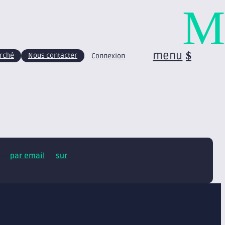
M
menu
arché
Nous contacter
Connexion
tus
par email
et
sur