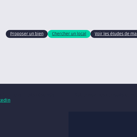
Proposer un bien
Chercher un local
Voir les études de m
xite – tous droits réservés
Retrouvez nos conseils et ac
kedIn