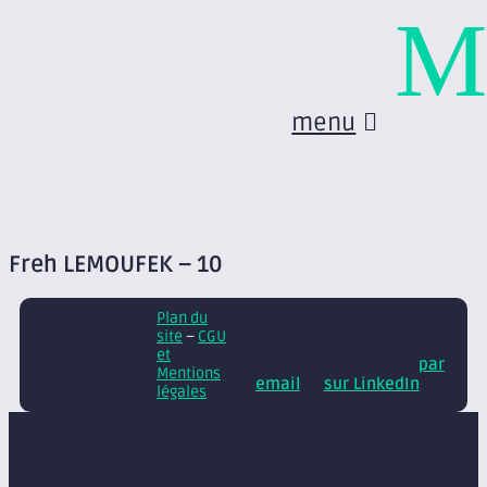
M
menu
Freh LEMOUFEK – 10
Plan du
© Axite – tous droits
site
–
CGU
réservés
Retrouvez
et
nos conseils et actus
par
Mentions
email
et
sur LinkedIn
légales