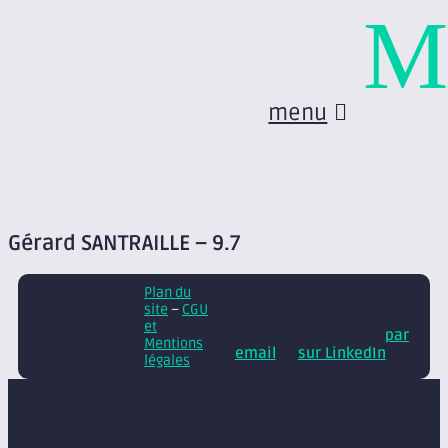
M
menu
Gérard SANTRAILLE – 9.7
Plan du
© Axite – tous droits
site
–
CGU
réservés
Retrouvez
et
nos conseils et actus
par
Mentions
email
et
sur LinkedIn
légales