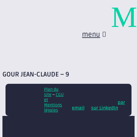
M
menu
GOUR JEAN-CLAUDE – 9
Plan du
© Axite – tous droits
site
–
CGU
réservés
Retrouvez
et
nos conseils et actus
par
Mentions
email
et
sur LinkedIn
légales