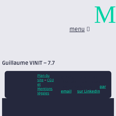
M
menu
Guillaume VINIT – 7.7
Plan du
© Axite – tous droits
site
–
CGU
réservés
Retrouvez
et
nos conseils et actus
par
Mentions
email
et
sur LinkedIn
légales