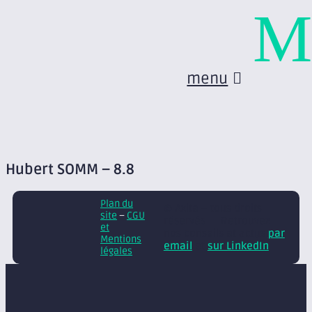
M
menu
Hubert SOMM – 8.8
Plan du
© Axite – tous droits
site
–
CGU
réservés
Retrouvez
et
nos conseils et actus
par
Mentions
email
et
sur LinkedIn
légales