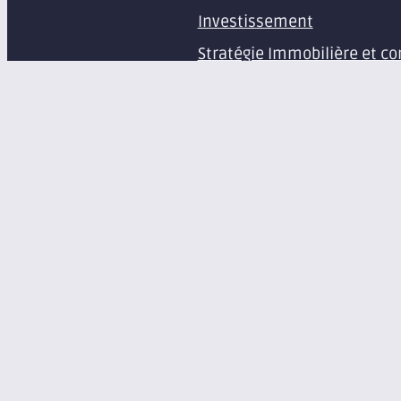
Investissement
Stratégie Immobilière et co
Estimation et expertise de 
Études en immobilier d’ent
Gestion immobilière
Syndic de copropriété
Aménagement d’espaces pr
Équipement de bureaux et 
À propos
Le groupe Axite