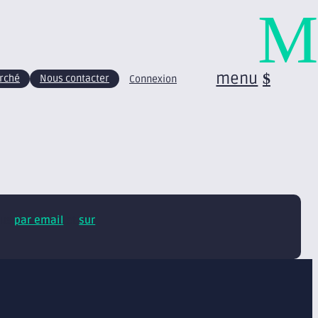
M
menu
arché
Nous contacter
Connexion
tus
par email
et
sur