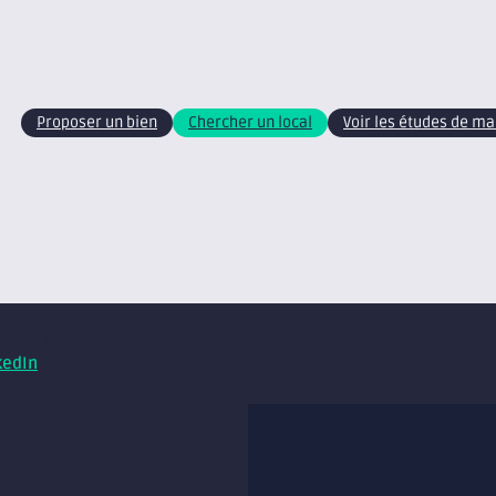
Proposer un bien
Chercher un local
Voir les études de m
xite – tous droits réservés
Retrouvez nos conseils et ac
kedIn