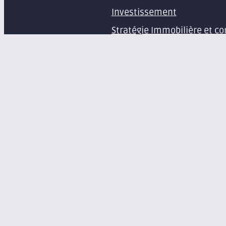
Investissement
Stratégie Immobilière et co
Estimation et expertise de 
Études en immobilier d’ent
Gestion immobilière
Syndic de copropriété
Aménagement d’espaces pr
Équipement de bureaux et 
À propos
Le groupe Axite