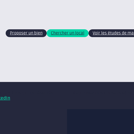
Proposer un bien
Chercher un local
Voir les études de m
xite – tous droits réservés
Retrouvez nos conseils et ac
kedIn