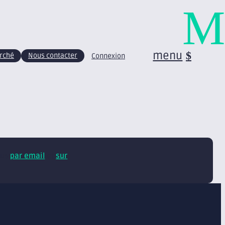
M
menu
arché
Nous contacter
Connexion
tus
par email
et
sur