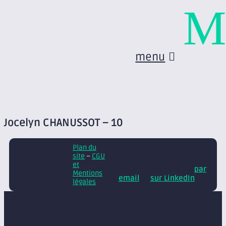
M
menu
Jocelyn CHANUSSOT – 10
Plan du
© Axite – tous droits
site
–
CGU
réservés
Retrouvez
et
nos conseils et actus
par
Mentions
email
et
sur LinkedIn
légales