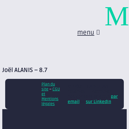
M
menu
Joël ALANIS – 8.7
Plan du
© Axite – tous droits
site
–
CGU
réservés
Retrouvez
et
nos conseils et actus
par
Mentions
email
et
sur LinkedIn
légales