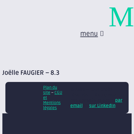
M
menu
Joëlle FAUGIER – 8.3
Plan du
© Axite – tous droits
site
–
CGU
réservés
Retrouvez
et
nos conseils et actus
par
Mentions
email
et
sur LinkedIn
légales