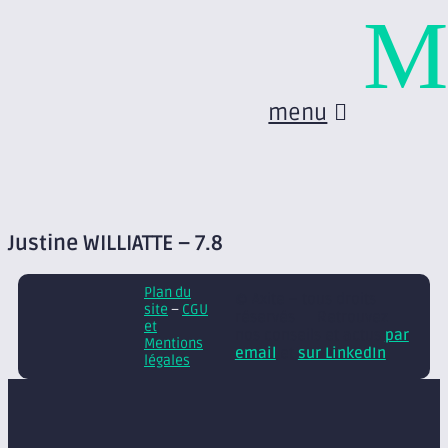
M
menu
Justine WILLIATTE – 7.8
Plan du
© Axite – tous droits
site
–
CGU
réservés
Retrouvez
et
nos conseils et actus
par
Mentions
email
et
sur LinkedIn
légales