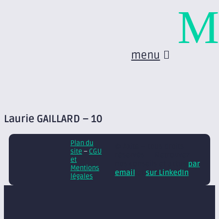
M
menu
Laurie GAILLARD – 10
Plan du
© Axite – tous droits
site
–
CGU
réservés
Retrouvez
et
nos conseils et actus
par
Mentions
email
et
sur LinkedIn
légales