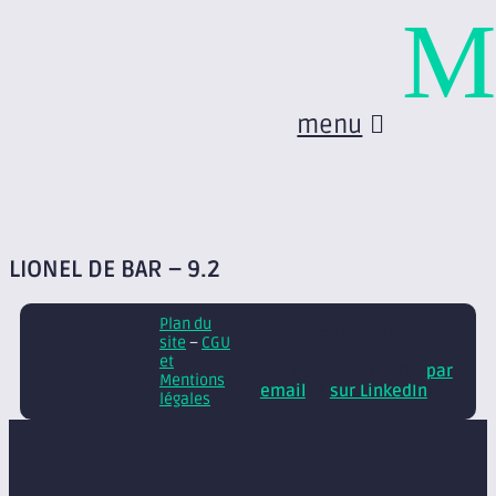
M
menu
LIONEL DE BAR – 9.2
Plan du
© Axite – tous droits
site
–
CGU
réservés
Retrouvez
et
nos conseils et actus
par
Mentions
email
et
sur LinkedIn
légales