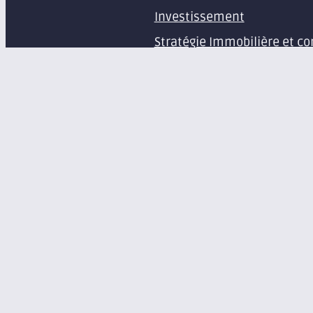
Investissement
Stratégie Immobilière et co
Estimation et expertise de 
Études en immobilier d’ent
Gestion immobilière
Syndic de copropriété
Aménagement d’espaces pr
Équipement de bureaux et 
À propos
Le groupe Axite