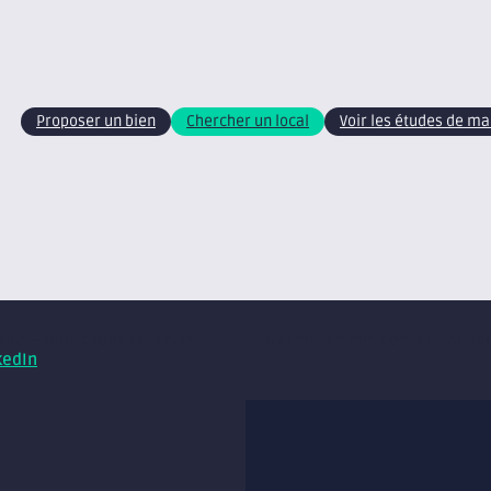
Proposer un bien
Chercher un local
Voir les études de m
xite – tous droits réservés
Retrouvez nos conseils et ac
kedIn