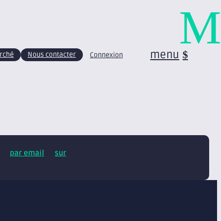
M
menu
arché
Nous contacter
Connexion
tus
par email
et
sur