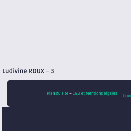
Ludivine ROUX – 3
© A
Plan du site
–
CGU et Mentions légales
Lin