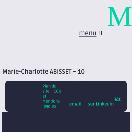
M
menu
Marie-Charlotte ABISSET – 10
Plan du
© Axite – tous droits
site
–
CGU
réservés
Retrouvez
et
nos conseils et actus
par
Mentions
email
et
sur LinkedIn
légales