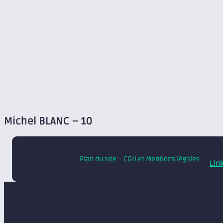
Michel BLANC – 10
© A
Plan du site
–
CGU et Mentions légales
Lin