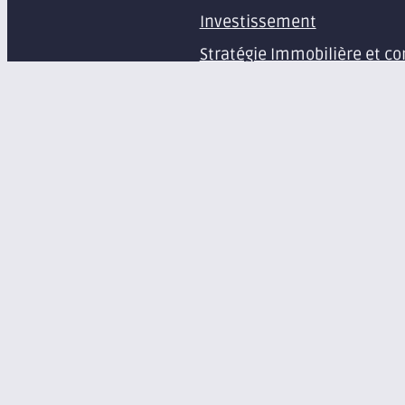
Investissement
Stratégie Immobilière et co
Estimation et expertise de 
Études en immobilier d’ent
Gestion immobilière
Syndic de copropriété
Aménagement d’espaces pr
Équipement de bureaux et 
À propos
Le groupe Axite