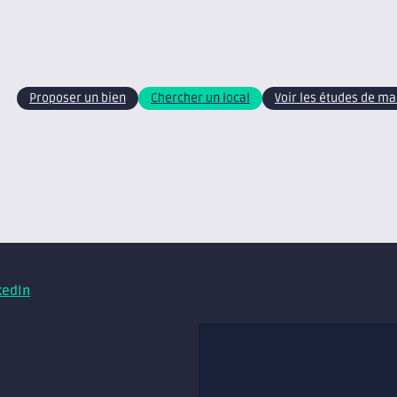
Proposer un bien
Chercher un local
Voir les études de m
xite – tous droits réservés
Retrouvez nos conseils et ac
kedIn