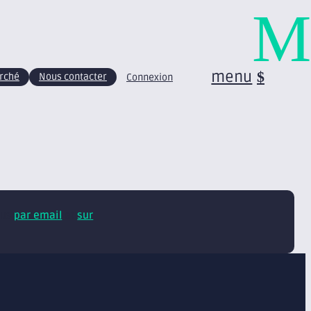
M
menu
arché
Nous contacter
Connexion
tus
par email
et
sur