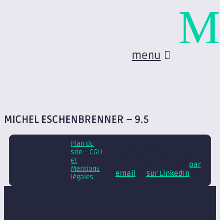
M
menu
MICHEL ESCHENBRENNER – 9.5
Plan du
© Axite – tous droits
site
–
CGU
réservés
Retrouvez
et
nos conseils et actus
par
Mentions
email
et
sur LinkedIn
légales