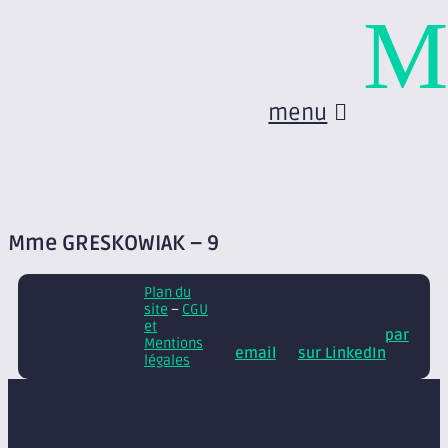
M
menu
Mme GRESKOWIAK – 9
Plan du
© Axite – tous droits
site
–
CGU
réservés
Retrouvez
et
nos conseils et actus
par
Mentions
email
et
sur LinkedIn
légales