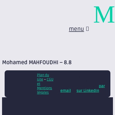
M
menu
Mohamed MAHFOUDHI – 8.8
Plan du
© Axite – tous droits
site
–
CGU
réservés
Retrouvez
et
nos conseils et actus
par
Mentions
email
et
sur LinkedIn
légales