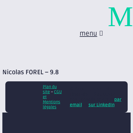
M
menu
Nicolas FOREL – 9.8
Plan du
© Axite – tous droits
site
–
CGU
réservés
Retrouvez
et
nos conseils et actus
par
Mentions
email
et
sur LinkedIn
légales