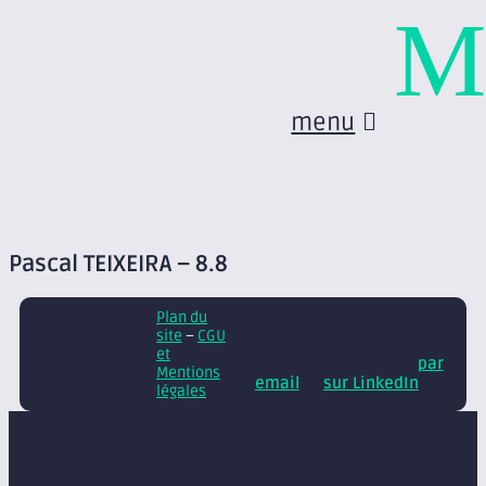
M
menu
Pascal TEIXEIRA – 8.8
Plan du
© Axite – tous droits
site
–
CGU
réservés
Retrouvez
et
nos conseils et actus
par
Mentions
email
et
sur LinkedIn
légales