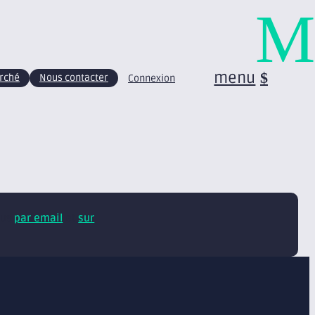
M
menu
arché
Nous contacter
Connexion
tus
par email
et
sur