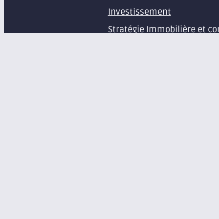
Investissement
Stratégie Immobilière et co
Estimation et expertise de 
Études en immobilier d’ent
Gestion immobilière
Syndic de copropriété
Aménagement d’espaces pr
Équipement de bureaux et 
À propos
Le groupe Axite