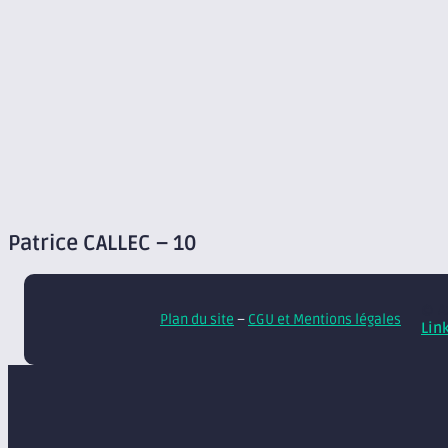
Patrice CALLEC – 10
© A
Plan du site
–
CGU et Mentions légales
Lin