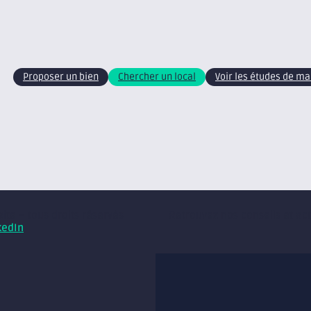
Proposer un bien
Chercher un local
Voir les études de m
xite – tous droits réservés
Retrouvez nos conseils et ac
kedIn