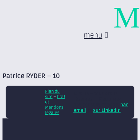
M
menu
Patrice RYDER – 10
Plan du
© Axite – tous droits
site
–
CGU
réservés
Retrouvez
et
nos conseils et actus
par
Mentions
email
et
sur LinkedIn
légales