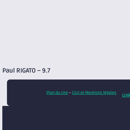
Paul RIGATO – 9.7
© A
Plan du site
–
CGU et Mentions légales
Lin