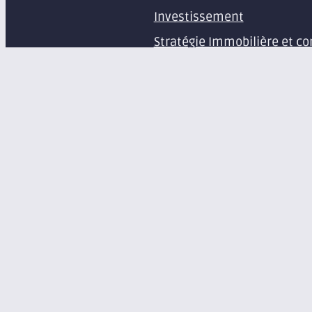
Investissement
Stratégie Immobilière et co
Estimation et expertise de 
Études en immobilier d’ent
Gestion immobilière
Syndic de copropriété
Aménagement d’espaces pr
Équipement de bureaux et 
À propos
Le groupe Axite