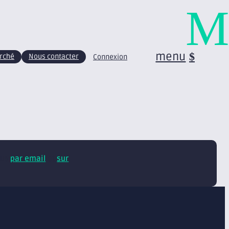
M
menu
arché
Nous contacter
Connexion
tus
par email
et
sur