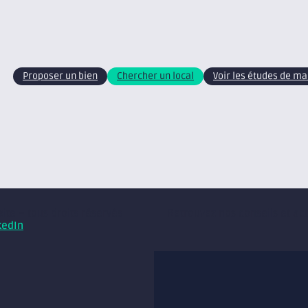
Proposer un bien
Chercher un local
Voir les études de m
xite – tous droits réservés
Retrouvez nos conseils et ac
kedIn