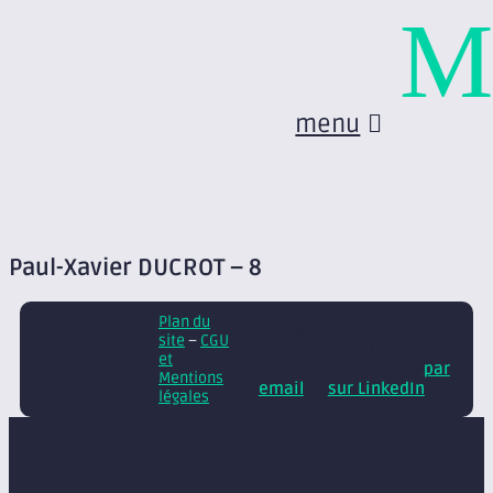
M
menu
Paul-Xavier DUCROT – 8
Plan du
© Axite – tous droits
site
–
CGU
réservés
Retrouvez
et
nos conseils et actus
par
Mentions
email
et
sur LinkedIn
légales