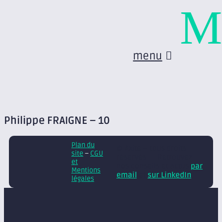
M
menu
Philippe FRAIGNE – 10
Plan du
© Axite – tous droits
site
–
CGU
réservés
Retrouvez
et
nos conseils et actus
par
Mentions
email
et
sur LinkedIn
légales