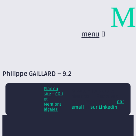
M
menu
Philippe GAILLARD – 9.2
Plan du
© Axite – tous droits
site
–
CGU
réservés
Retrouvez
et
nos conseils et actus
par
Mentions
email
et
sur LinkedIn
légales