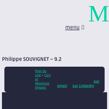
M
menu
Philippe SOUVIGNET – 9.2
Plan du
© Axite – tous droits
site
–
CGU
réservés
Retrouvez
et
nos conseils et actus
par
Mentions
email
et
sur LinkedIn
légales