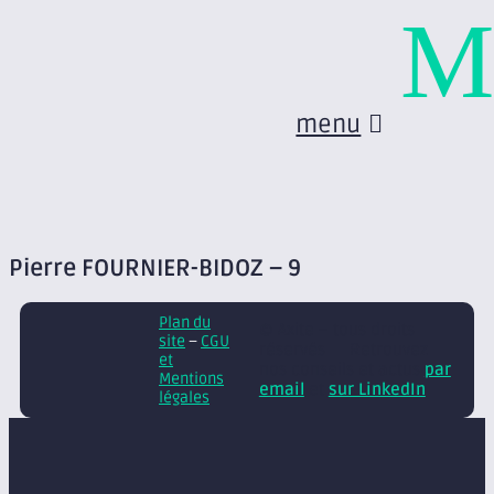
M
menu
Pierre FOURNIER-BIDOZ – 9
Plan du
© Axite – tous droits
site
–
CGU
réservés
Retrouvez
et
nos conseils et actus
par
Mentions
email
et
sur LinkedIn
légales