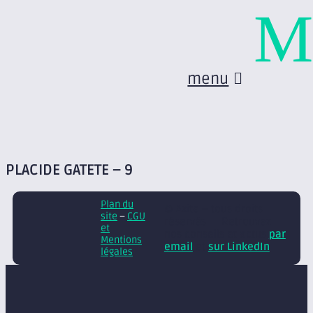
M
menu
PLACIDE GATETE – 9
Plan du
© Axite – tous droits
site
–
CGU
réservés
Retrouvez
et
nos conseils et actus
par
Mentions
email
et
sur LinkedIn
légales