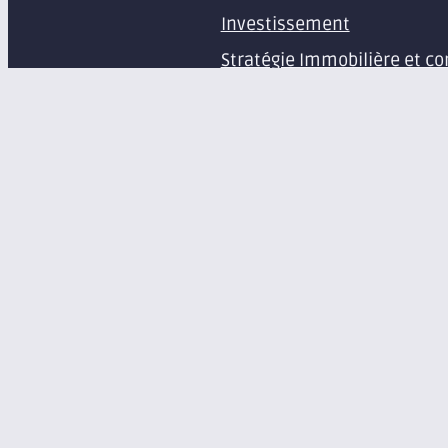
Investissement
Stratégie Immobilière et co
Estimation et expertise de 
Études en immobilier d’ent
Gestion immobilière
Syndic de copropriété
Aménagement d’espaces pr
Équipement de bureaux et 
À propos
Le groupe Axite