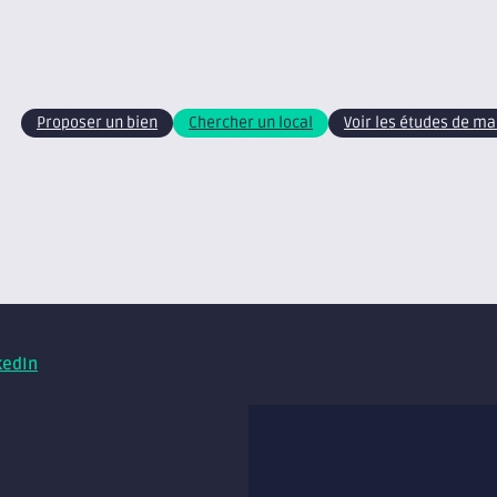
Proposer un bien
Chercher un local
Voir les études de m
xite – tous droits réservés
Retrouvez nos conseils et ac
kedIn