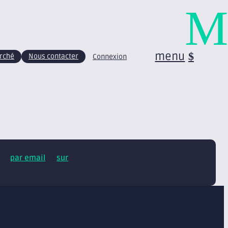
M
menu
arché
Nous contacter
Connexion
tus
par email
et
sur