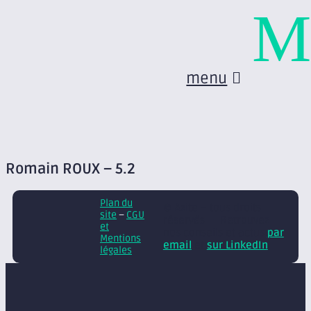
M
menu
Romain ROUX – 5.2
Plan du
© Axite – tous droits
site
–
CGU
réservés
Retrouvez
et
nos conseils et actus
par
Mentions
email
et
sur LinkedIn
légales