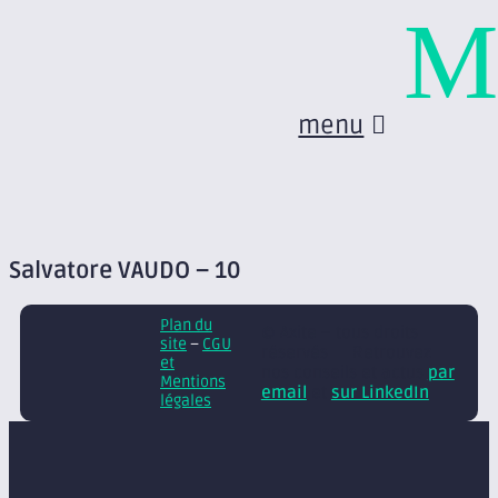
M
menu
Salvatore VAUDO – 10
Plan du
© Axite – tous droits
site
–
CGU
réservés
Retrouvez
et
nos conseils et actus
par
Mentions
email
et
sur LinkedIn
légales