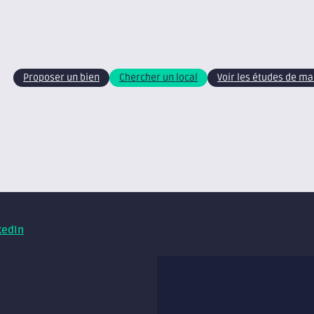
Proposer un bien
Chercher un local
Voir les études de m
xite – tous droits réservés
Retrouvez nos conseils et ac
kedIn