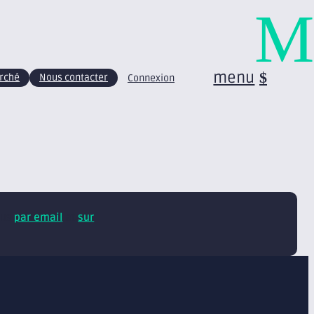
M
menu
arché
Nous contacter
Connexion
tus
par email
et
sur