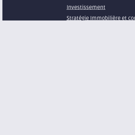
Investissement
Stratégie Immobilière et co
Estimation et expertise de 
Études en immobilier d’ent
Gestion immobilière
Syndic de copropriété
Aménagement d’espaces pr
Équipement de bureaux et 
À propos
Le groupe Axite