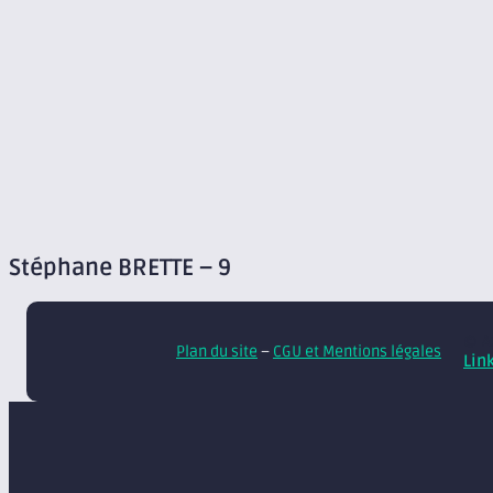
Stéphane BRETTE – 9
© A
Plan du site
–
CGU et Mentions légales
Lin