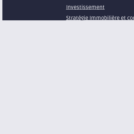
Investissement
Stratégie Immobilière et co
Estimation et expertise de 
Études en immobilier d’ent
Gestion immobilière
Syndic de copropriété
Aménagement d’espaces pr
Équipement de bureaux et 
À propos
Le groupe Axite