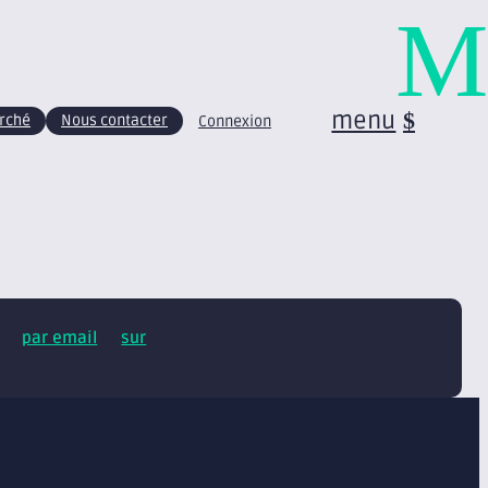
M
menu
arché
Nous contacter
Connexion
tus
par email
et
sur