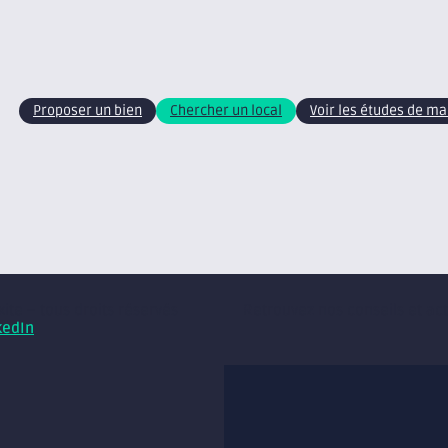
Proposer un bien
Chercher un local
Voir les études de m
xite – tous droits réservés
Retrouvez nos conseils et ac
kedIn