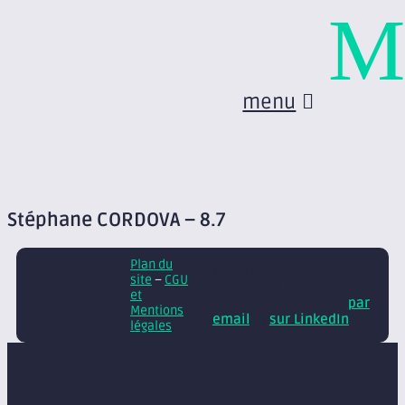
M
menu
Stéphane CORDOVA – 8.7
Plan du
© Axite – tous droits
site
–
CGU
réservés
Retrouvez
et
nos conseils et actus
par
Mentions
email
et
sur LinkedIn
légales