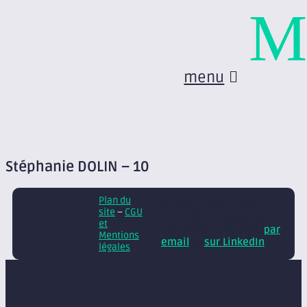
M
menu
Stéphanie DOLIN – 10
Plan du
© Axite – tous droits
site
–
CGU
réservés
Retrouvez
et
nos conseils et actus
par
Mentions
email
et
sur LinkedIn
légales