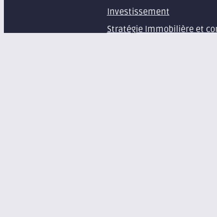
Investissement
Stratégie Immobilière et co
Estimation et expertise de 
Études en immobilier d’ent
Gestion immobilière
Syndic de copropriété
Aménagement d’espaces pr
Équipement de bureaux et 
À propos
Le groupe Axite