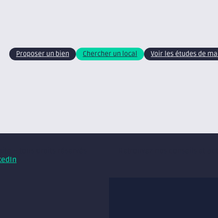
Proposer un bien
Chercher un local
Voir les études de m
xite – tous droits réservés
Retrouvez nos conseils et ac
kedIn