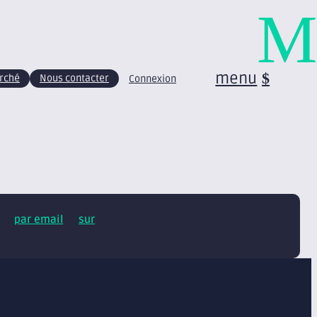
M
menu
arché
Nous contacter
Connexion
tus
par email
et
sur